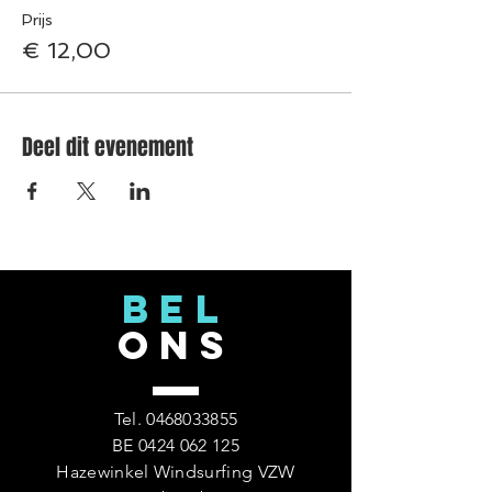
Prijs
€ 12,00
Deel dit evenement
BEL
ONS
Tel.
0468033855
BE
0424 062 125
Hazewinkel Windsurfing VZW