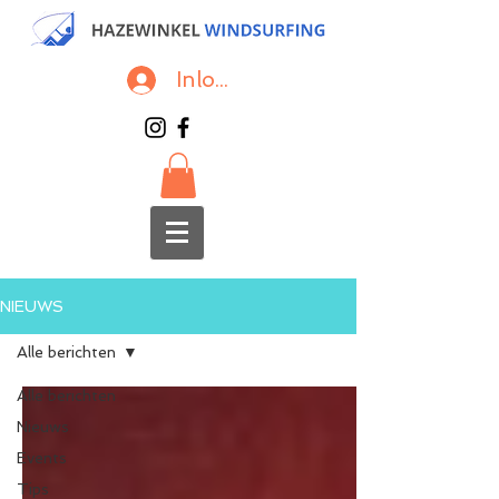
Inloggen
NIEUWS
Alle berichten
Alle berichten
Nieuws
Events
Tips