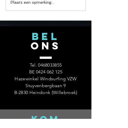
Hazewinkel
Plaats een opmerking...
hamburger, vlees
Windsurfing is een club,
verse frietjes va
geen recreatiepark
foodtruck. 😋 De
voorbereidingen 
BEL
bezig en wij kijke
ONS
Tel.
0468033855
BE
0424 062 125
Hazewinkel Windsurfing VZW
Stuyvenbergbaan 9
B-2830 Heindonk (Willebroek)
KOM