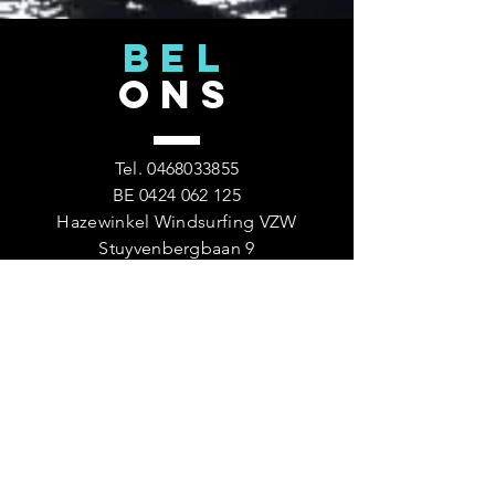
BEL
ONS
Tel.
0468033855
BE
0424 062 125
Hazewinkel Windsurfing VZW
Stuyvenbergbaan 9
B-2830 Heindonk (Willebroek)
KOM
LANGS
Openingsuren van 13u tot 19u.