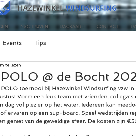
GEN
INSCHRIJVEN
DAGKAART
CONTACT
P
Events
Tips
m te lezen
 POLO @ de Bocht 20
POLO toernooi bij Hazewinkel Windsurfing vzw in 
ustus! Vorm een leuk team met vrienden, collega's 
een dag vol plezier op het water. Iedereen kan meedoe
of ervaren op een sup-board. Speel wedstrijden te
 geniet van de geweldige sfeer. De kosten zijn €5