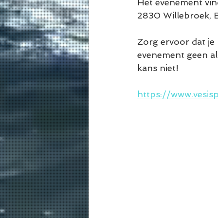
Het evenement vind
2830 Willebroek, B
Zorg ervoor dat je
evenement geen alc
kans niet!
https://www.vesi