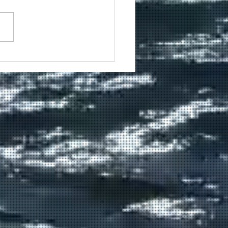
le actie op het water is
ets beter dan gezellig
n afsluiten met een
ere hamburger, vleesjes
rse frietjes van de
truck. 😋 De
ereidingen zijn volop
 en wij kijken e