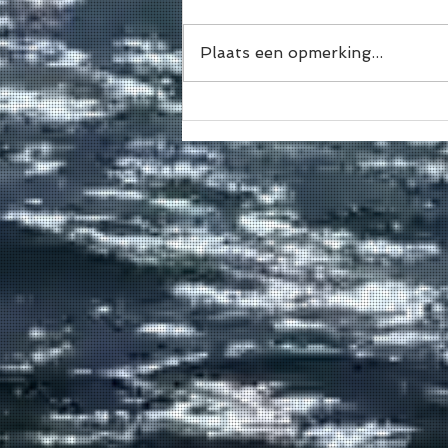
Plaats een opmerking...
🌊 De Bocht ≠ Sport
Vlaanderen Willebroek
Hazewinkel