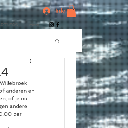
Inloggen
ARTNERS
More
24
Willebroek 
of anderen en 
n, of je nu 
gen andere 
0,00 per 