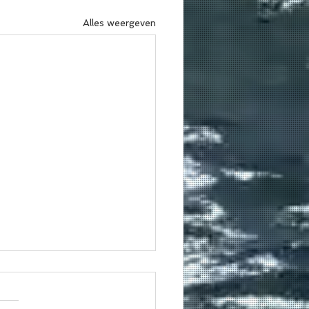
Alles weergeven
ie schuift er mee aan
UP Polo? 🍟