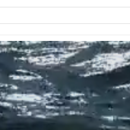
Na al
er ni
same
lekk
en ve
Hazewinkel Windsurfing is
food
een club, geen
voorb
recreatiepark
bezig