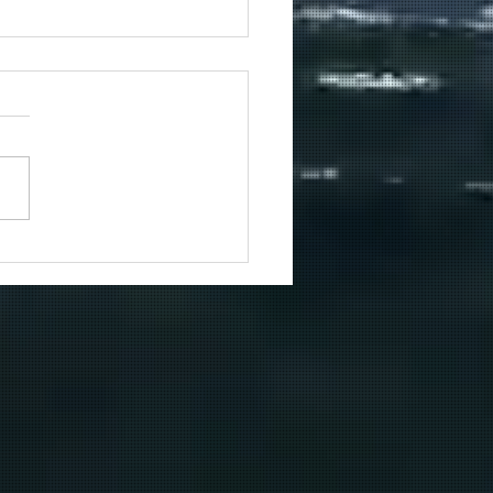
ie schuift er mee aan
UP Polo? 🍟
le actie op het water is
ets beter dan gezellig
n afsluiten met een
ere hamburger, vleesjes
rse frietjes van de
truck. 😋 De
ereidingen zijn volop
 en wij kijken e