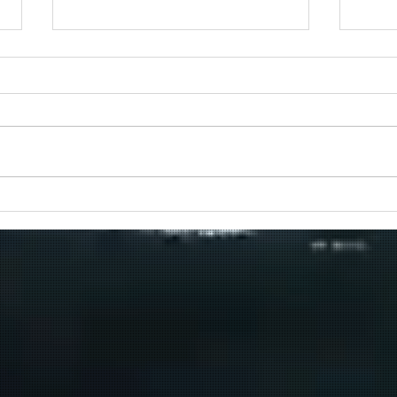
🍔 W
na S
Na al
er ni
same
lekk
en ve
Hazewinkel Windsurfing is
food
een club, geen
voorb
recreatiepark
bezig