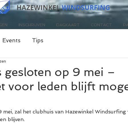
GEN
INSCHRIJVEN
DAGKAART
CONTACT
P
Events
Tips
ezen
 gesloten op 9 mei –
 voor leden blijft mogel
 mei, zal het clubhuis van Hazewinkel Windsurfing 
en blijven.