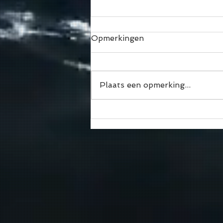
Opmerkingen
Plaats een opmerking...
🌊 De Bocht ≠ Sport
Vlaanderen Willebroek
Hazewinkel