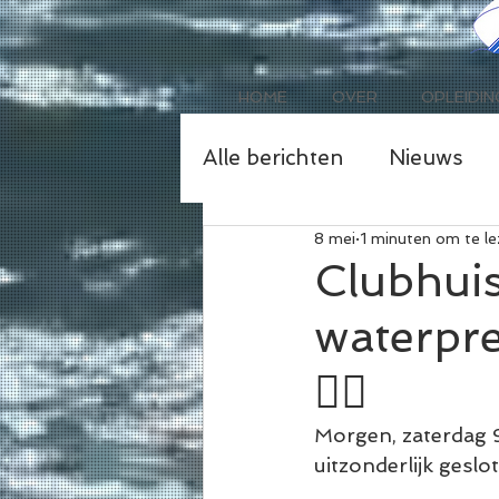
HOME
OVER
OPLEIDIN
Alle berichten
Nieuws
8 mei
1 minuten om te l
Clubhuis
waterpret
🏄‍♂️
Morgen, zaterdag 9
uitzonderlijk geslot