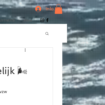
Inloggen
ARTNERS
More
ijk 🌬️
vzw 