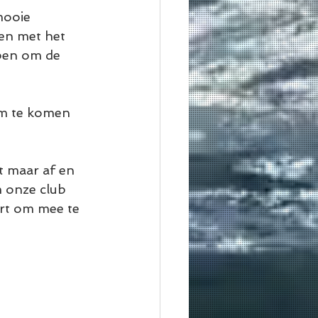
mooie 
ken met het 
bben om de 
om te komen 
t maar af en 
 onze club 
ert om mee te 