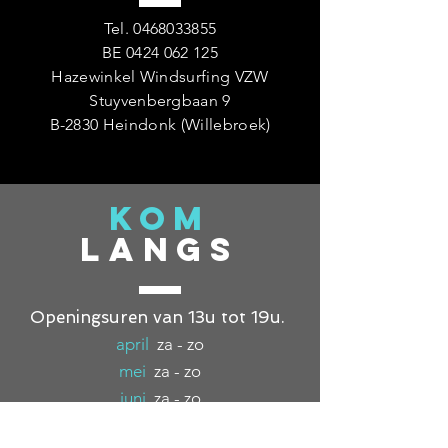
Tel.
0468033855
BE
0424 062 125
Hazewinkel Windsurfing VZW
Stuyvenbergbaan 9
B-2830 Heindonk (Willebroek)
KOM
LANGS
Openingsuren van 13u tot 19u.
april
za - zo
mei
za - zo
juni
za - zo
juli
vr - za - zo