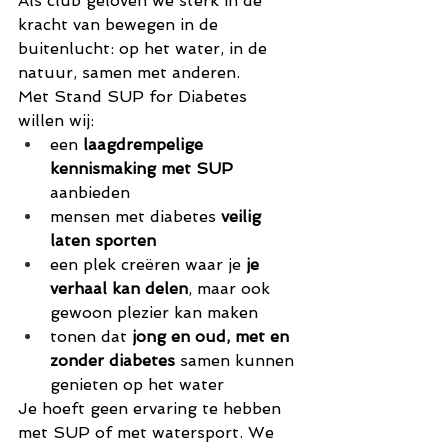
Als club geloven we sterk in de 
kracht van bewegen in de 
buitenlucht: op het water, in de 
natuur, samen met anderen.
Met Stand SUP for Diabetes 
willen wij:
een 
laagdrempelige 
kennismaking met SUP
aanbieden
mensen met diabetes 
veilig 
laten sporten
een plek creëren waar je 
je 
verhaal kan delen
, maar ook 
gewoon plezier kan maken
tonen dat 
jong en oud, met en 
zonder diabetes
 samen kunnen 
genieten op het water
Je hoeft geen ervaring te hebben 
met SUP of met watersport. We 