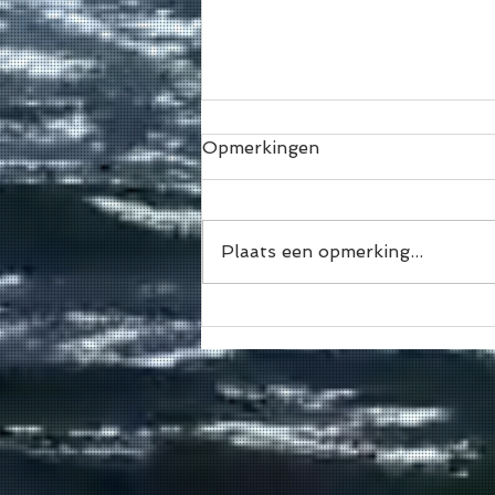
Opmerkingen
Plaats een opmerking...
🏄‍♂️ MORGEN SUP POLO!
En nee… je team hoeft
nog niet compleet te zijn.
😎