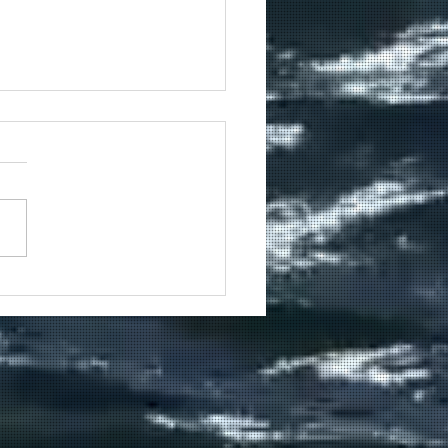
winkel Windsurfing is
club, geen
eatiepark