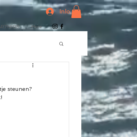
Inloggen
ARTNERS
More
je steunen? 
!