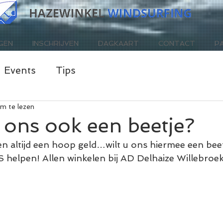
GEN
INSCHRIJVEN
DAGKAART
CONTACT
P
Events
Tips
m te lezen
 ons ook een beetje?
 altijd een hoop geld…wilt u ons hiermee een beet
helpen! Allen winkelen bij AD Delhaize Willebroek