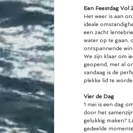
Een Feestdag Vol 
Het weer is aan on
ideale omstandighe
een zacht lentebri
water op te gaan, 
ontspannende wind
We zijn klaar om i
geopend, met al onze
vandaag is de perf
plekke lid te worde
Vier de Dag
1 mei is een dag o
door het samenzijn 
gelukkig maken? La
gedeelde momenten