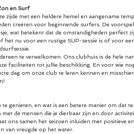
Zon en Surf
ze zijde met een heldere hemel en aangename temp
den creëren voor beginnende surfers. De voorspell
esje, wat betekent dat de omstandigheden perfect zi
of het nu voor een rustige SUP-sessie is of voor een
surfsessie.
edereen te verwelkomen. Ons clubhuis is de hele na
 faciliteiten tot jullie beschikking. En voor wie nog 
ecte dag om onze club te leren kennen en misschien 
n!
m te genieten, en wat is een betere manier om dat t
met de mensen die je dierbaar zijn en door activiteit
at ons samen het seizoen inluiden met positieve en
 van vreugde op het water.