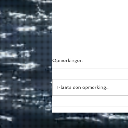
Opmerkingen
Plaats een opmerking...
🏄‍♂️ MORGEN SUP POLO!
En nee… je team hoeft
nog niet compleet te zijn.
😎