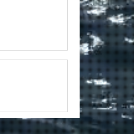
winkel Windsurfing is
club, geen
eatiepark