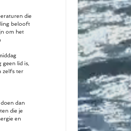
eraturen die 
ing belooft 
jn om het 
 
middag 
geen lid is, 
zelfs ter 
e doen dan 
en die je 
ergie en 