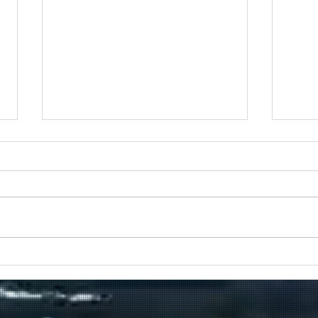
🌊 De Bocht ≠ Sport
Haze
een 
Vlaanderen Willebroek
recr
Hazewinkel