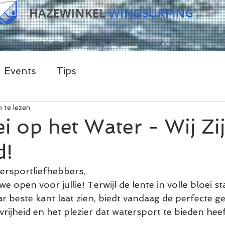
GEN
INSCHRIJVEN
DAGKAART
CONTACT
P
Events
Tips
 te lezen
ei op het Water - Wij Zi
d!
ersportliefhebbers,
we open voor jullie! Terwijl de lente in volle bloei st
ar beste kant laat zien, biedt vandaag de perfecte 
vrijheid en het plezier dat watersport te bieden heef