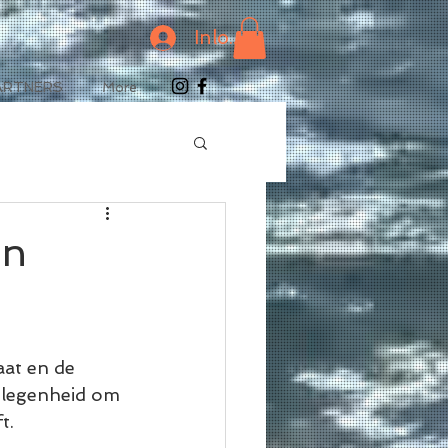
Inloggen
ARTNERS
More
jn
aat en de 
gelegenheid om 
t.