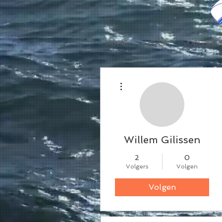
HOME
OVER
OPLEIDIN
Meer acties
Willem Gilissen
2
0
Volgers
Volgen
Volgen