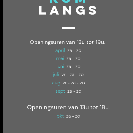
LANGS
Openingsuren van 13u tot 19u.
april
za - zo
mei
za - zo
juni
za - zo
juli
vr - za - zo
aug
vr - za - zo
sept
za - zo
Openingsuren van 13u tot 18u.
okt
za - zo