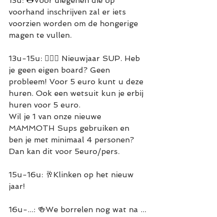
13u: 🌭Voor diegenen die op 
voorhand inschrijven zal er iets 
voorzien worden om de hongerige 
magen te vullen.
13u-15u: 🏄🏻‍♂️ Nieuwjaar SUP. Heb 
je geen eigen board? Geen 
probleem! Voor 5 euro kunt u deze 
huren. Ook een wetsuit kun je erbij 
huren voor 5 euro.
Wil je 1 van onze nieuwe 
MAMMOTH Sups gebruiken en 
ben je met minimaal 4 personen? 
Dan kan dit voor 5euro/pers.
15u-16u: 🥂Klinken op het nieuw 
jaar!
16u-...: 🍻We borrelen nog wat na ...