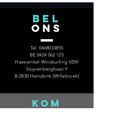
BEL
ONS
Tel.
0468033855
BE
0424 062 125
Hazewinkel Windsurfing VZW
Stuyvenbergbaan 9
B-2830 Heindonk (Willebroek)
KOM
LANGS